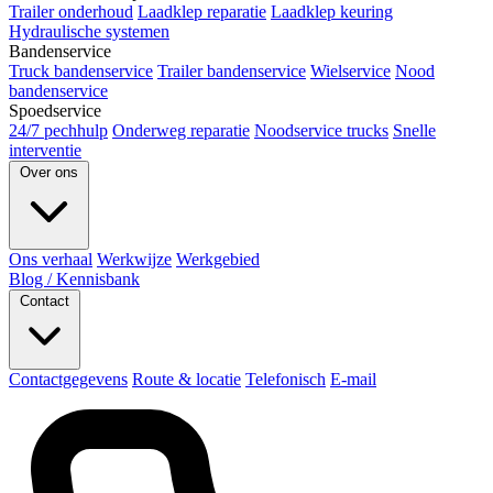
Trailer onderhoud
Laadklep reparatie
Laadklep keuring
Hydraulische systemen
Bandenservice
Truck bandenservice
Trailer bandenservice
Wielservice
Nood
bandenservice
Spoedservice
24/7 pechhulp
Onderweg reparatie
Noodservice trucks
Snelle
interventie
Over ons
Ons verhaal
Werkwijze
Werkgebied
Blog / Kennisbank
Contact
Contactgegevens
Route & locatie
Telefonisch
E-mail