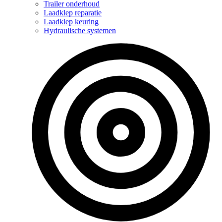
Trailer onderhoud
Laadklep reparatie
Laadklep keuring
Hydraulische systemen