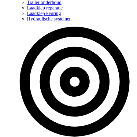
Trailer onderhoud
Laadklep reparatie
Laadklep keuring
Hydraulische systemen