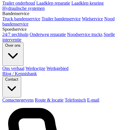
Trailer onderhoud
Laadklep reparatie
Laadklep keuring
Hydraulische systemen
Bandenservice
Truck bandenservice
Trailer bandenservice
Wielservice
Nood
bandenservice
Spoedservice
24/7 pechhulp
Onderweg reparatie
Noodservice trucks
Snelle
interventie
Over ons
Ons verhaal
Werkwijze
Werkgebied
Blog / Kennisbank
Contact
Contactgegevens
Route & locatie
Telefonisch
E-mail