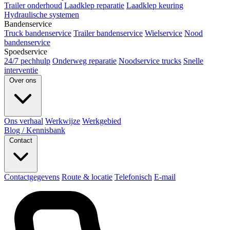
Trailer onderhoud
Laadklep reparatie
Laadklep keuring
Hydraulische systemen
Bandenservice
Truck bandenservice
Trailer bandenservice
Wielservice
Nood
bandenservice
Spoedservice
24/7 pechhulp
Onderweg reparatie
Noodservice trucks
Snelle
interventie
Over ons
Ons verhaal
Werkwijze
Werkgebied
Blog / Kennisbank
Contact
Contactgegevens
Route & locatie
Telefonisch
E-mail