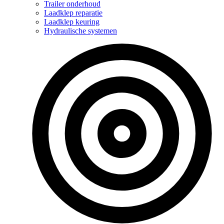
Trailer onderhoud
Laadklep reparatie
Laadklep keuring
Hydraulische systemen