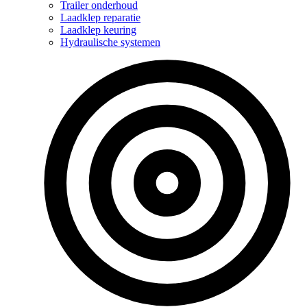
Trailer onderhoud
Laadklep reparatie
Laadklep keuring
Hydraulische systemen