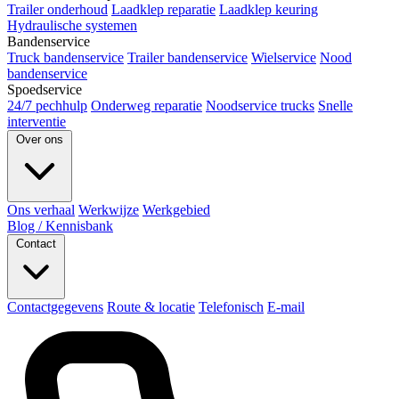
Trailer onderhoud
Laadklep reparatie
Laadklep keuring
Hydraulische systemen
Bandenservice
Truck bandenservice
Trailer bandenservice
Wielservice
Nood
bandenservice
Spoedservice
24/7 pechhulp
Onderweg reparatie
Noodservice trucks
Snelle
interventie
Over ons
Ons verhaal
Werkwijze
Werkgebied
Blog / Kennisbank
Contact
Contactgegevens
Route & locatie
Telefonisch
E-mail