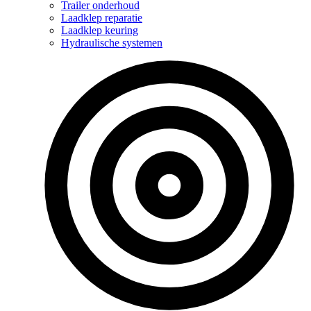
Trailer onderhoud
Laadklep reparatie
Laadklep keuring
Hydraulische systemen