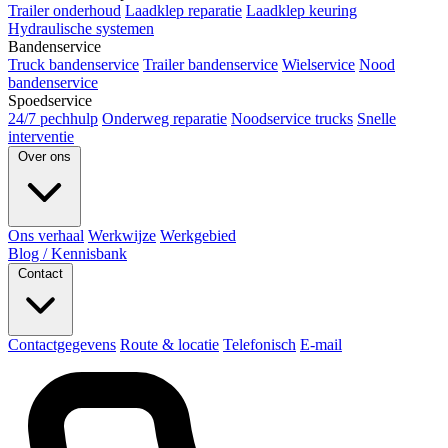
Trailer onderhoud
Laadklep reparatie
Laadklep keuring
Hydraulische systemen
Bandenservice
Truck bandenservice
Trailer bandenservice
Wielservice
Nood
bandenservice
Spoedservice
24/7 pechhulp
Onderweg reparatie
Noodservice trucks
Snelle
interventie
Over ons
Ons verhaal
Werkwijze
Werkgebied
Blog / Kennisbank
Contact
Contactgegevens
Route & locatie
Telefonisch
E-mail