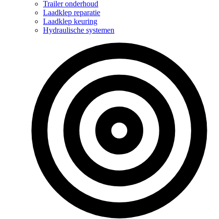
Trailer onderhoud
Laadklep reparatie
Laadklep keuring
Hydraulische systemen