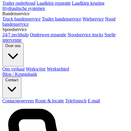
Trailer onderhoud
Laadklep reparatie
Laadklep keuring
Hydraulische systemen
Bandenservice
Truck bandenservice
Trailer bandenservice
Wielservice
Nood
bandenservice
Spoedservice
24/7 pechhulp
Onderweg reparatie
Noodservice trucks
Snelle
interventie
Over ons
Ons verhaal
Werkwijze
Werkgebied
Blog / Kennisbank
Contact
Contactgegevens
Route & locatie
Telefonisch
E-mail