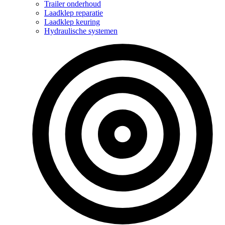
Trailer onderhoud
Laadklep reparatie
Laadklep keuring
Hydraulische systemen