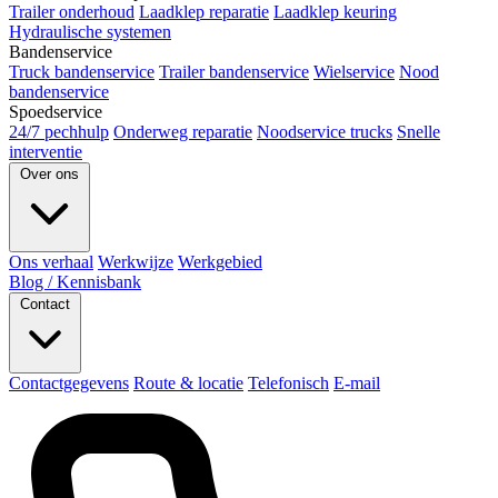
Trailer onderhoud
Laadklep reparatie
Laadklep keuring
Hydraulische systemen
Bandenservice
Truck bandenservice
Trailer bandenservice
Wielservice
Nood
bandenservice
Spoedservice
24/7 pechhulp
Onderweg reparatie
Noodservice trucks
Snelle
interventie
Over ons
Ons verhaal
Werkwijze
Werkgebied
Blog / Kennisbank
Contact
Contactgegevens
Route & locatie
Telefonisch
E-mail