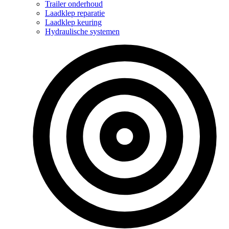
Trailer onderhoud
Laadklep reparatie
Laadklep keuring
Hydraulische systemen