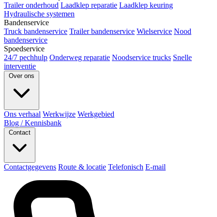
Trailer onderhoud
Laadklep reparatie
Laadklep keuring
Hydraulische systemen
Bandenservice
Truck bandenservice
Trailer bandenservice
Wielservice
Nood
bandenservice
Spoedservice
24/7 pechhulp
Onderweg reparatie
Noodservice trucks
Snelle
interventie
Over ons
Ons verhaal
Werkwijze
Werkgebied
Blog / Kennisbank
Contact
Contactgegevens
Route & locatie
Telefonisch
E-mail