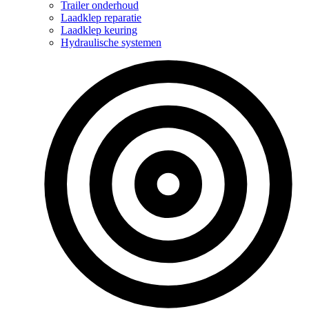
Trailer onderhoud
Laadklep reparatie
Laadklep keuring
Hydraulische systemen