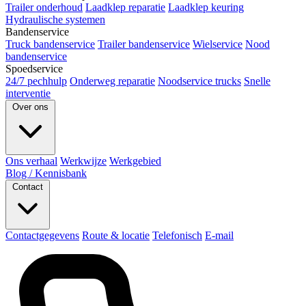
Trailer onderhoud
Laadklep reparatie
Laadklep keuring
Hydraulische systemen
Bandenservice
Truck bandenservice
Trailer bandenservice
Wielservice
Nood
bandenservice
Spoedservice
24/7 pechhulp
Onderweg reparatie
Noodservice trucks
Snelle
interventie
Over ons
Ons verhaal
Werkwijze
Werkgebied
Blog / Kennisbank
Contact
Contactgegevens
Route & locatie
Telefonisch
E-mail