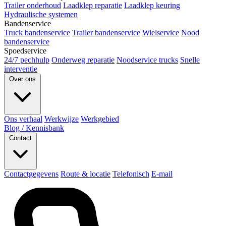
Trailer onderhoud
Laadklep reparatie
Laadklep keuring
Hydraulische systemen
Bandenservice
Truck bandenservice
Trailer bandenservice
Wielservice
Nood
bandenservice
Spoedservice
24/7 pechhulp
Onderweg reparatie
Noodservice trucks
Snelle
interventie
Over ons
Ons verhaal
Werkwijze
Werkgebied
Blog / Kennisbank
Contact
Contactgegevens
Route & locatie
Telefonisch
E-mail