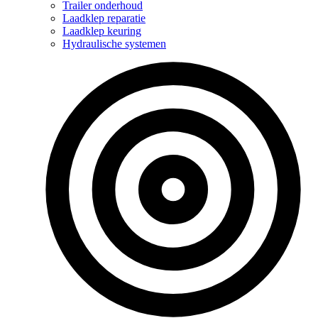
Trailer onderhoud
Laadklep reparatie
Laadklep keuring
Hydraulische systemen