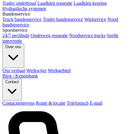
Trailer onderhoud
Laadklep reparatie
Laadklep keuring
Hydraulische systemen
Bandenservice
Truck bandenservice
Trailer bandenservice
Wielservice
Nood
bandenservice
Spoedservice
24/7 pechhulp
Onderweg reparatie
Noodservice trucks
Snelle
interventie
Over ons
Ons verhaal
Werkwijze
Werkgebied
Blog / Kennisbank
Contact
Contactgegevens
Route & locatie
Telefonisch
E-mail