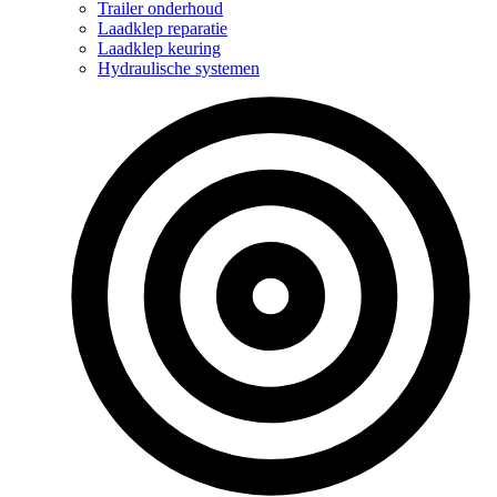
Trailer onderhoud
Laadklep reparatie
Laadklep keuring
Hydraulische systemen